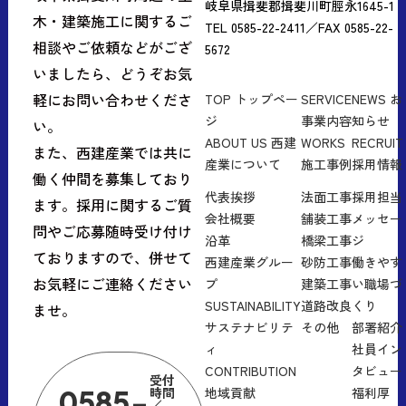
岐阜県揖斐郡揖斐川町脛永1645-1
木・建築施工に関するご
TEL 0585-22-2411／FAX 0585-22-
相談やご依頼などがござ
5672
いましたら、どうぞお気
軽にお問い合わせくださ
TOP
トップペー
SERVICE
NEWS
お
ジ
事業内容
知らせ
い。
ABOUT US
西建
WORKS
RECRUIT
また、西建産業では共に
産業について
施工事例
採用情報
働く仲間を募集しており
代表挨拶
法面工事
採用担当
ます。採用に関するご質
会社概要
舗装工事
メッセー
問やご応募随時受け付け
沿革
橋梁工事
ジ
ておりますので、併せて
西建産業グルー
砂防工事
働きやす
お気軽にご連絡ください
プ
建築工事
い職場づ
SUSTAINABILITY
道路改良
くり
ませ。
サステナビリテ
その他
部署紹介
ィ
社員イン
CONTRIBUTION
タビュー
受付
時間
地域貢献
福利厚
0585-
／