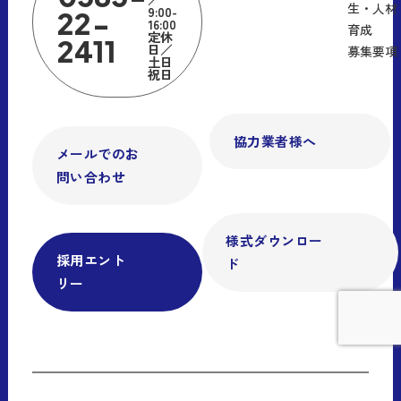
生・人材
9:00-
22-
16:00
育成
定休
2411
日／
募集要項
土日
祝日
協力業者様へ
メールでのお
問い合わせ
様式ダウンロー
採用エント
ド
リー