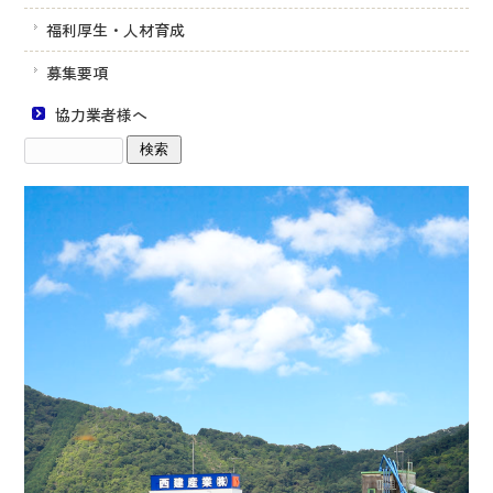
福利厚生・人材育成
募集要項
協力業者様へ
サ
イ
ト
内
検
索: