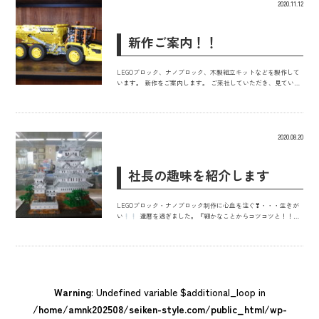
2020.11.12
新作ご案内！！
LEGOブロック、ナノブロック、木製組立キットなどを製作して
います。 新作をご案内します。 ご来社していただき、見ていた
だければ嬉しいです！！
2020.08.20
社長の趣味を紹介します
LEGOブロック・ナノブロック制作に心血を注ぐ❣・・・生きが
い
還暦を過ぎました。『細かなことからコツコツと！！
』・・・・(小さなことからコツコツと 西川 きよし・・・
)
をモットーに、仕事も趣味も頑張っています。 本社営業室カ
ウンターや社長室に作品を展示しています。来社していただき見
ていただくとありがたいです。・・・なお、拝観料はいただきま
せん！！
Warning
: Undefined variable $additional_loop in
/home/amnk202508/seiken-style.com/public_html/wp-