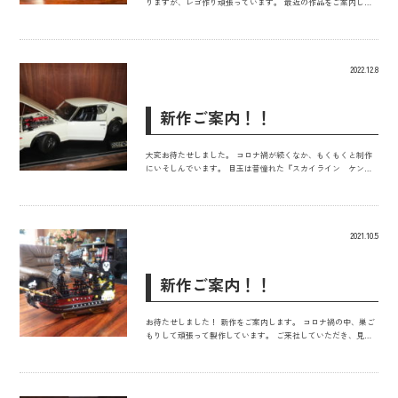
りますが、レゴ作り頑張っています。 最近の作品をご案内しま
す！！ ご来社していただき、見ていただければ嬉しいです！！
2022.12.8
新作ご案内！！
大変お待たせしました。 コロナ禍が続くなか、もくもくと制作
にいそしんでいます。 目玉は昔憧れた『スカイライン ケンメ
リ GTR』です。 青春だ！！･･･の頃を思い出して、初心に帰っ
て頑張ります！！
2021.10.5
新作ご案内！！
お待たせしました！ 新作をご案内します。 コロナ禍の中、巣ご
もりして頑張って製作しています。 ご来社していただき、見て
いただければ嬉しいです！！