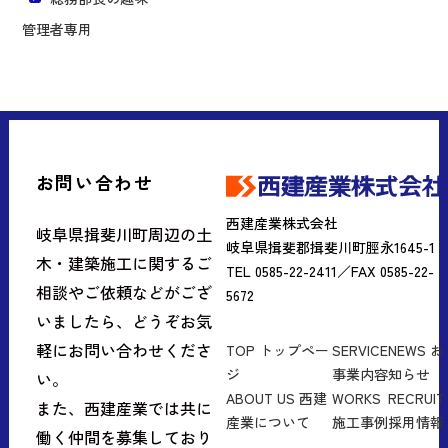
管理者専用
お問い合わせ
西建産業株式会社
岐阜県揖斐川町周辺の土
岐阜県揖斐郡揖斐川町脛永1645-1
木・建築施工に関するご
TEL 0585-22-2411／FAX 0585-22-
相談やご依頼などがござ
5672
いましたら、どうぞお気
軽にお問い合わせくださ
TOP
トップペー
SERVICE
NEWS
お
ジ
事業内容
知らせ
い。
ABOUT US
西建
WORKS
RECRUIT
また、西建産業では共に
産業について
施工事例
採用情報
働く仲間を募集しており