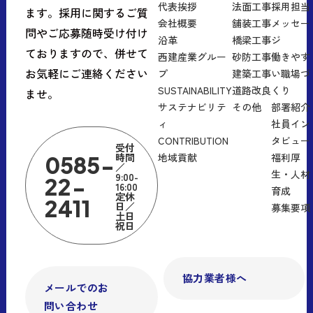
代表挨拶
法面工事
採用担当
ます。採用に関するご質
会社概要
舗装工事
メッセー
問やご応募随時受け付け
沿革
橋梁工事
ジ
ておりますので、併せて
西建産業グルー
砂防工事
働きやす
お気軽にご連絡ください
プ
建築工事
い職場づ
SUSTAINABILITY
道路改良
くり
ませ。
サステナビリテ
その他
部署紹介
ィ
社員イン
CONTRIBUTION
タビュー
受付
時間
地域貢献
福利厚
0585-
／
生・人材
9:00-
22-
16:00
育成
定休
2411
日／
募集要項
土日
祝日
協力業者様へ
メールでのお
問い合わせ