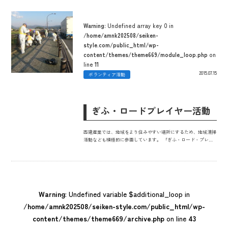
行っております。
Warning
: Undefined array key 0 in
/home/amnk202508/seiken-
style.com/public_html/wp-
content/themes/theme669/module_loop.php
on
line
11
2015.07.15
ボランティア活動
ぎふ・ロードプレイヤー活動
西建産業では、地域をより住みやすい場所にするため、地域清掃
活動なども積極的に参画しています。 「ぎふ・ロード・プレー
ヤー」は、岐阜県が提唱する美観維持活動で、一定区間の道路の
清掃美化や除雪、花木の世話などを地域住民や企業・団体と協働
作業で担う道路の維持管理が主な目的です。 橋梁歩道部の清掃
Warning
: Undefined variable $additional_loop in
/home/amnk202508/seiken-style.com/public_html/wp-
content/themes/theme669/archive.php
on line
43