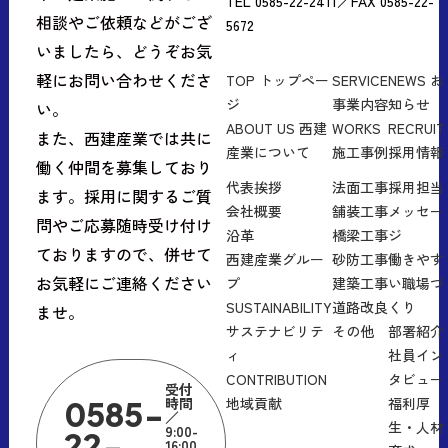
TEL 0585-22-2411／FAX 0585-22-
相談やご依頼などがござ
5672
いましたら、どうぞお気
軽にお問い合わせくださ
TOP
トップペー
SERVICE
NEWS
お
ジ
事業内容
知らせ
い。
ABOUT US
西建
WORKS
RECRUIT
また、西建産業では共に
産業について
施工事例
採用情報
働く仲間を募集しており
代表挨拶
法面工事
採用担当
ます。採用に関するご質
会社概要
舗装工事
メッセー
問やご応募随時受け付け
沿革
橋梁工事
ジ
ておりますので、併せて
西建産業グルー
砂防工事
働きやす
お気軽にご連絡ください
プ
建築工事
い職場づ
SUSTAINABILITY
道路改良
くり
ませ。
サステナビリテ
その他
部署紹介
ィ
社員イン
CONTRIBUTION
タビュー
受付
時間
地域貢献
福利厚
0585-
／
生・人材
9:00-
22-
16:00