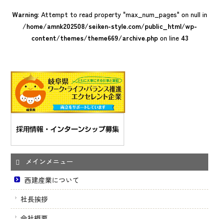
Warning
: Attempt to read property "max_num_pages" on null in
/home/amnk202508/seiken-style.com/public_html/wp-
content/themes/theme669/archive.php
on line
43
メインメニュー
西建産業について
社長挨拶
会社概要