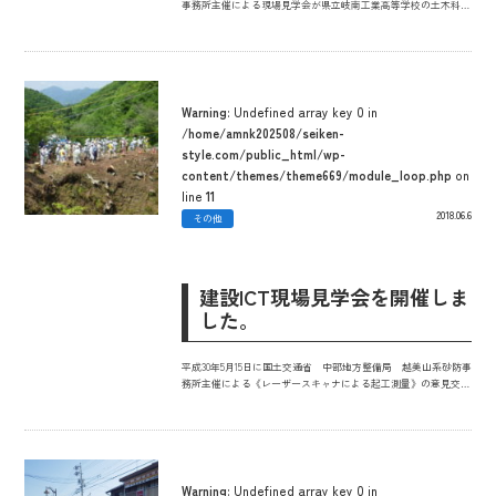
事務所主催による現場見学会が県立岐南工業高等学校の土木科の
生徒43名を招き弊社の平成29年度越美山系白谷第2砂防堰堤工事
の現場にて行われました。
Warning
: Undefined array key 0 in
/home/amnk202508/seiken-
style.com/public_html/wp-
content/themes/theme669/module_loop.php
on
line
11
2018.06.6
その他
建設ICT現場見学会を開催しま
した。
平成30年5月15日に国土交通省 中部地方整備局 越美山系砂防事
務所主催による《レーザースキャナによる起工測量》の意見交換
会が弊社受注の平成29年度越美山系白谷第2砂防堰堤工事の現場
にて開催されました。
Warning
: Undefined array key 0 in