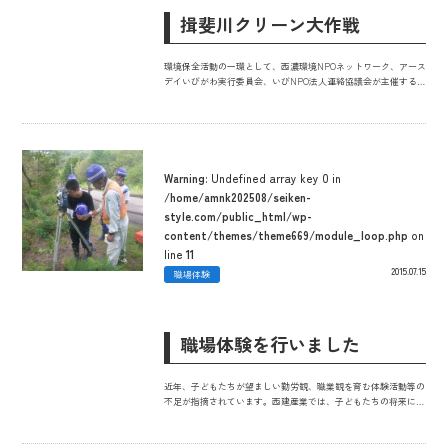
揖斐川クリーン大作戦
環境保全活動の一環として、西濃環境NPOネットワーク、アース
デイいびがわ実行委員会、いびNPO法人連絡協議会が主催する揖
斐川クリーン大作戦に社員全員で参画いたしました。
Warning
: Undefined array key 0 in
/home/amnk202508/seiken-
style.com/public_html/wp-
content/themes/theme669/module_loop.php
on
line
11
2015.07.15
職場体験
職場体験を行いました
近年、子どもたちが望ましい勤労観、職業観を育む体験活動等の
不足が指摘されています。西建産業では、子どもたちの将来に夢
や希望を抱き、その実現をめざして職業生活に必要な基礎的な知
識や技術・技能の習得への理解や関心、望ましい勤労観、職業観
の育成が必要であると考え、積極的に職場体験などの受け入れを