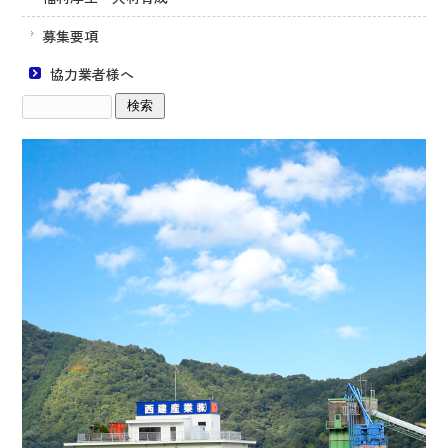
募集要項
協力業者様へ
サ
イ
ト
内
検
索: