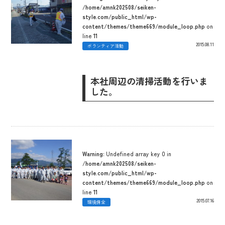
/home/amnk202508/seiken-
style.com/public_html/wp-
content/themes/theme669/module_loop.php
on
line
11
2015.08.11
ボランティア活動
本社周辺の清掃活動を行いま
した。
Warning
: Undefined array key 0 in
/home/amnk202508/seiken-
style.com/public_html/wp-
content/themes/theme669/module_loop.php
on
line
11
2015.07.16
環境保全