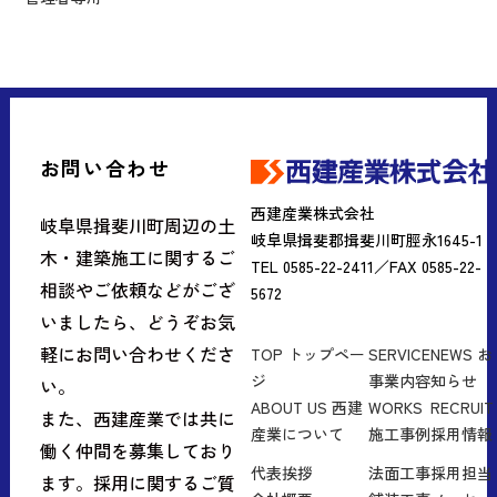
お問い合わせ
西建産業株式会社
岐阜県揖斐川町周辺の土
岐阜県揖斐郡揖斐川町脛永1645-1
木・建築施工に関するご
TEL 0585-22-2411／FAX 0585-22-
相談やご依頼などがござ
5672
いましたら、どうぞお気
軽にお問い合わせくださ
TOP
トップペー
SERVICE
NEWS
お
ジ
事業内容
知らせ
い。
ABOUT US
西建
WORKS
RECRUIT
また、西建産業では共に
産業について
施工事例
採用情報
働く仲間を募集しており
代表挨拶
法面工事
採用担当
ます。採用に関するご質