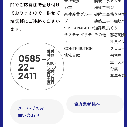
会社概要
舗装工事
メッセー
問やご応募随時受け付け
沿革
橋梁工事
ジ
ておりますので、併せて
西建産業グルー
砂防工事
働きやす
お気軽にご連絡ください
プ
建築工事
い職場づ
SUSTAINABILITY
道路改良
くり
ませ。
サステナビリテ
その他
部署紹介
ィ
社員イン
CONTRIBUTION
タビュー
受付
時間
地域貢献
福利厚
0585-
／
生・人材
9:00-
22-
16:00
育成
定休
2411
日／
募集要項
土日
祝日
協力業者様へ
メールでのお
問い合わせ