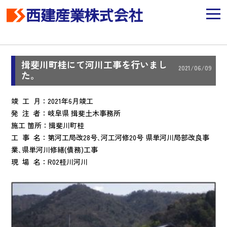
揖斐川町桂にて河川工事を行いまし
2021/06/09
た。
竣 工 月：2021年6月竣工
発 注 者：岐阜県 揖斐土木事務所
施工 箇所：揖斐川町桂
工 事 名：第河工局改28号､河工河修20号 県単河川局部改良事
業､県単河川修繕(債務)工事
現 場 名：R02桂川河川